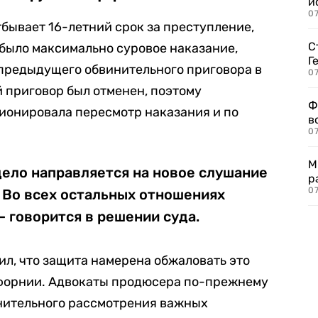
и
0
бывает 16-летний срок за преступление,
С
было максимально суровое наказание,
Г
 предыдущего обвинительного приговора в
07
 приговор был отменен, поэтому
Ф
ионировала пересмотр наказания и по
в
07
М
дело направляется на новое слушание
р
07
 Во всех остальных отношениях
 говорится в решении суда.
л, что защита намерена обжаловать это
форнии. Адвокаты продюсера по-прежнему
нительного рассмотрения важных