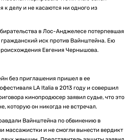
 к делу и не касаются ни одного из
збирательства в Лос-Анджелесе потерпевшая
а гражданский иск против Вайнштейна. Ею
 происхождения Евгения Чернышова.
ейн без приглашения пришел в ее
фестиваля LA Italia в 2013 году и совершил
иговора кинопродюсер заявил судье, что это
, которую он никогда не встречал.
равдали Вайнштейна по обвинению в
и массажистки и не смогли вынести вердикт
 двух женщин. Представитель защиты заявил,