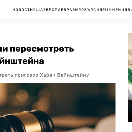
НОВОСТИ
США
ЕВРОПА
ЕВРАЗИЯ
ОБЪЯСНЯЕМ
МНЕНИЯ
В
ли пересмотреть
айнштейна
треть приговор Харви Вайнштейну