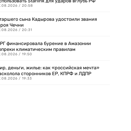
спользовать Starlink для ударов вглубь РФ
7.08.2026 / 20:58
таршего сына Кадырова удостоили звания
ероя Чечни
.08.2026 / 20:31
РГ финансировала бурение в Амазонии
опреки климатическим правилам
.08.2026 / 19:50
ир, деньги, жилье: как «российская мечта»
асколола сторонников ЕР, КПРФ и ЛДПР
.08.2026 / 19:33