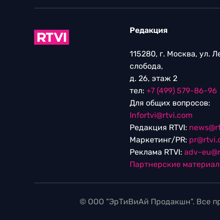
Редакция
115280, г. Москва, ул. 
слобода,
д. 26, этаж 2
тел:
+7 (499) 579-86-96
Для общих вопросов:
Infortvi@rtvi.com
Редакция RTVI:
news@rt
Маркетинг/PR:
pr@rtvi
Реклама RTVI:
adv-eu@r
Партнерские материа
© ООО "ЭрТиВиАй Продакшн". Все пр