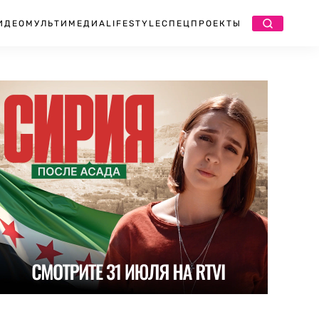
ИДЕО
МУЛЬТИМЕДИА
LIFESTYLE
СПЕЦПРОЕКТЫ