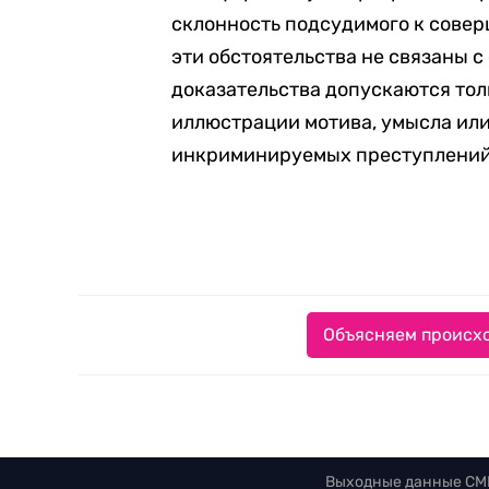
склонность подсудимого к сове
эти обстоятельства не связаны 
доказательства допускаются толь
иллюстрации мотива, умысла ил
инкриминируемых преступлений
Объясняем происхо
Выходные данные СМ