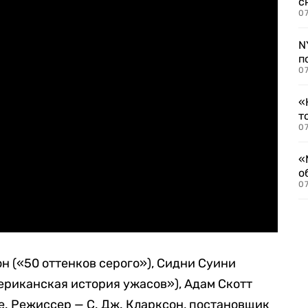
с
07
N
п
07
«
т
07
«
о
07
н («50 оттенков серого»), Сидни Суини
ериканская история ужасов»), Адам Скотт
е. Режиссер — С. Дж. Кларксон, постановщик