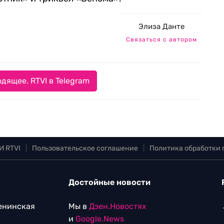
Элиза Данте
Связаться с автором
дящее. RTVI в Telegram
И RTVI
|
Пользовательское соглашение
|
Политика обработки
Достойные новости
Ленинская
Мы в
Дзен.Новостях
и
Google.News