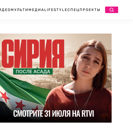
ИДЕО
МУЛЬТИМЕДИА
LIFESTYLE
СПЕЦПРОЕКТЫ