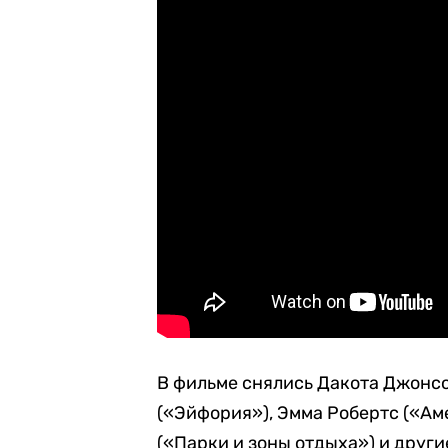
В фильме снялись Дакота Джонсо
(«Эйфория»), Эмма Робертс («Ам
(«Парки и зоны отдыха») и други