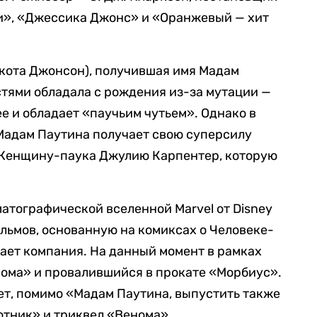
ки», «Джессика Джонс» и «Оранжевый — хит
кота Джонсон), получившая имя Мадам
тями обладала с рождения из-за мутации —
е и обладает «паучьим чутьем». Однако в
 Мадам Паутина получает свою суперсилу
 Женщину-паука Джулию Карпентер, которую
матографической вселенной Marvel от Disney
льмов, основанную на комиксах о Человеке-
дает компания. На данный момент в рамках
нома» и провалившийся в прокате «Морбиус».
т, помимо «Мадам Паутина, выпустить также
отник» и триквел «Венома».