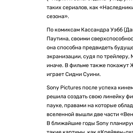
таких сериалов, как «Наследни
сезона».
По комиксам Кассандра Уэбб (Да
Паутина, своими сверхспособнос
она способна предвидеть будуще
экранизации, судя по трейлеру,
иначе. В фильме также покажут
играет Сидни Суини.
Sony Pictures после успеха кине
решила создать свою линейку фи
пауке, правами на которые обла
вселенной вышли две части «Ве
В ближайшие годы Sony планируе
такие картины, как «Крейвен-ох