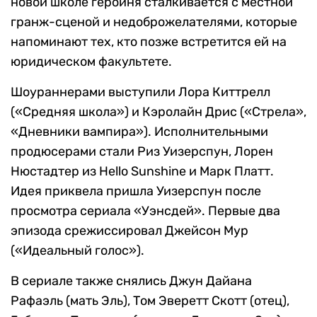
новой школе героиня сталкивается с местной
гранж-сценой и недоброжелателями, которые
напоминают тех, кто позже встретится ей на
юридическом факультете.
Шоураннерами выступили Лора Киттрелл
(«Средняя школа») и Кэролайн Дрис («Стрела»,
«Дневники вампира»). Исполнительными
продюсерами стали Риз Уизерспун, Лорен
Нюстадтер из Hello Sunshine и Марк Платт.
Идея приквела пришла Уизерспун после
просмотра сериала «Уэнсдей». Первые два
эпизода срежиссировал Джейсон Мур
(«Идеальный голос»).
В сериале также снялись Джун Дайана
Рафаэль (мать Эль), Том Эверетт Скотт (отец),