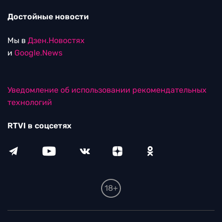
Достойные новости
Мы в
Дзен.Новостях
и
Google.News
Уведомление об использовании рекомендательных
технологий
RTVI в соцсетях
18+