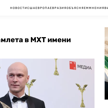
НОВОСТИ
США
ЕВРОПА
ЕВРАЗИЯ
ОБЪЯСНЯЕМ
МНЕНИЯ
В
амлета в МХТ имени