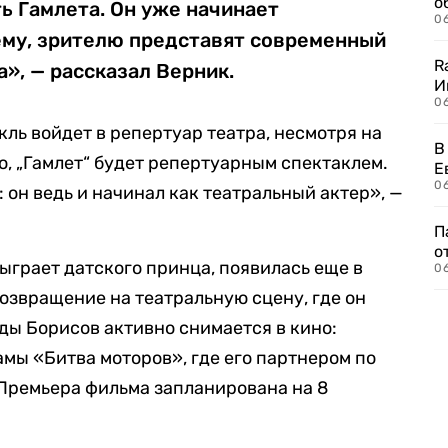
о
ь Гамлета. Он уже начинает
06
ему, зрителю представят современный
R
а», — рассказал Верник.
И
0
кль войдет в репертуар театра, несмотря на
В
о, „Гамлет“ будет репертуарным спектаклем.
Е
06
: он ведь и начинал как театральный актер», —
П
о
ыграет датского принца, появилась еще в
06
возвращение на театральную сцену, где он
оды Борисов активно снимается в кино:
мы «Битва моторов», где его партнером по
Премьера фильма запланирована на 8