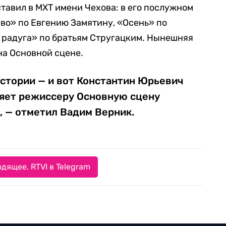
тавил в МХТ имени Чехова: в его послужном
во» по Евгению Замятину, «Осень» по
 радуга» по братьям Стругацким. Нынешняя
на Основной сцене.
стории — и вот Константин Юрьевич
яет режиссеру Основную сцену
, — отметил Вадим Верник.
дящее. RTVI в Telegram