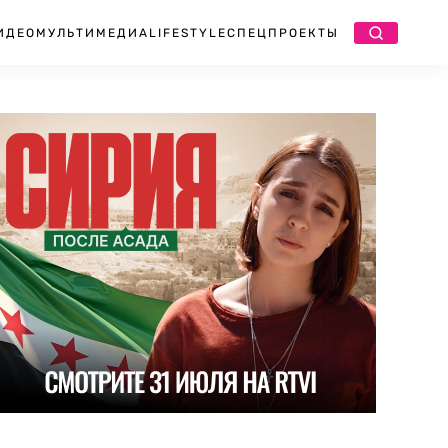
ИДЕО
МУЛЬТИМЕДИА
LIFESTYLE
СПЕЦПРОЕКТЫ