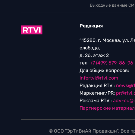
Выходные данные СМ
Редакция
115280, г. Москва, ул. 
слобода,
д. 26, этаж 2
тел:
+7 (499) 579-86-96
Для общих вопросов:
Infortvi@rtvi.com
Редакция RTVI:
news@rt
Маркетинг/PR:
pr@rtvi
Реклама RTVI:
adv-eu@r
Партнерские материа
© ООО "ЭрТиВиАй Продакшн". Все пр