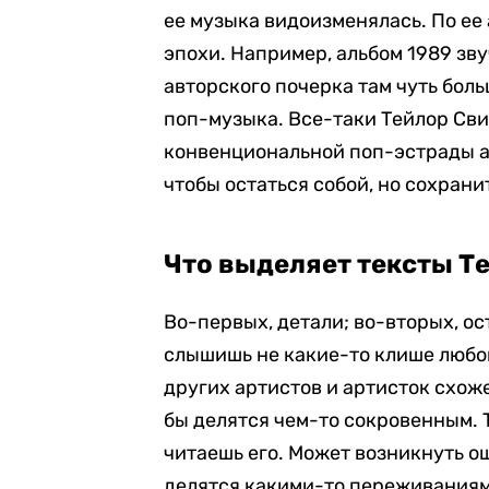
ее музыка видоизменялась. По е
эпохи. Например, альбом 1989 зву
авторского почерка там чуть боль
поп-музыка. Все-таки Тейлор Сви
конвенциональной поп-эстрады ам
чтобы остаться собой, но сохрани
Что выделяет тексты Т
Во-первых, детали; во-вторых, ос
слышишь не какие-то клише любо
других артистов и артисток схожег
бы делятся чем-то сокровенным. 
читаешь его. Может возникнуть ощ
делятся какими-то переживаниями