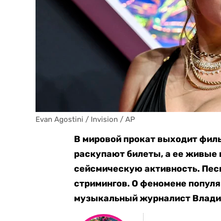
Evan Agostini / Invision / AP
В мировой прокат выходит фил
раскупают билеты, а ее живы
сейсмическую активность. Песн
стримингов. О феномене популя
музыкальный журналист Влади