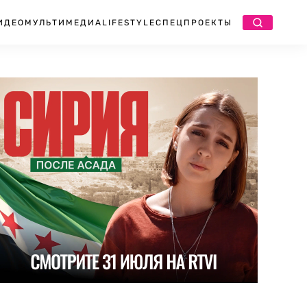
ИДЕО
МУЛЬТИМЕДИА
LIFESTYLE
СПЕЦПРОЕКТЫ