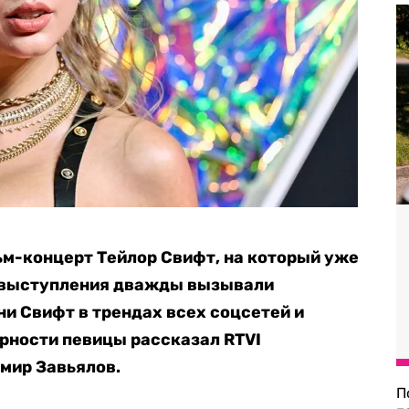
ьм-концерт Тейлор Свифт, на который уже
е выступления дважды вызывали
и Свифт в трендах всех соцсетей и
рности певицы рассказал RTVI
мир Завьялов.
П