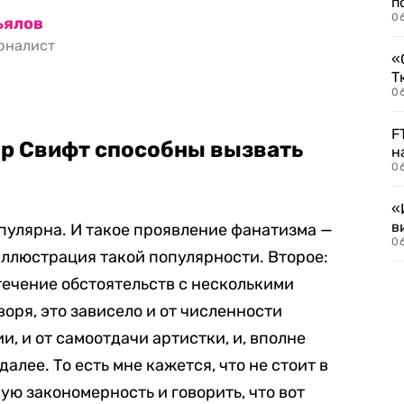
п
0
ьялов
рналист
«
Т
06
F
р Свифт способны вызвать
н
06
«
в
пулярна. И такое проявление фанатизма —
06
 иллюстрация такой популярности. Второе:
стечение обстоятельств с несколькими
воря, это зависело и от численности
и, и от самоотдачи артистки, и, вполне
далее. То есть мне кажется, что не стоит в
ую закономерность и говорить, что вот