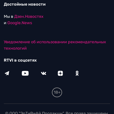
Достойные новости
Мы в
Дзен.Новостях
и
Google.News
Уведомление об использовании рекомендательных
технологий
RTVI в соцсетях
18+
© ООО "ЭрТиВиАй Продакшн". Все права защищены.