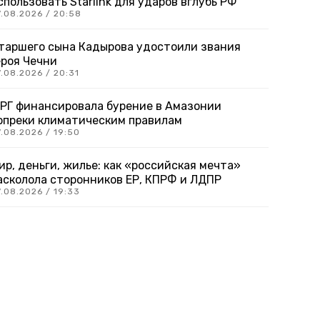
спользовать Starlink для ударов вглубь РФ
7.08.2026 / 20:58
таршего сына Кадырова удостоили звания
ероя Чечни
.08.2026 / 20:31
РГ финансировала бурение в Амазонии
опреки климатическим правилам
.08.2026 / 19:50
ир, деньги, жилье: как «российская мечта»
асколола сторонников ЕР, КПРФ и ЛДПР
.08.2026 / 19:33