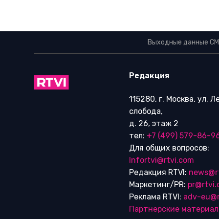
Выходные данные СМ
Редакция
115280, г. Москва, ул. 
слобода,
д. 26, этаж 2
тел:
+7 (499) 579-86-9
Для общих вопросов:
Infortvi@rtvi.com
Редакция RTVI:
news@r
Маркетинг/PR:
pr@rtvi
Реклама RTVI:
adv-eu@r
Партнерские материа