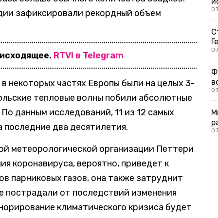
и
0
ндии зафиксировали рекордный объем
С
Г
07
оисходящее.
RTVI в Telegram
Ф
в
 в некоторых частях Европы были на целых 3-
07
июльские тепловые волны побили абсолютные
 По данным исследований, 11 из 12 самых
М
р
а последние два десятилетия.
07
ой метеорологической организации Петтери
мия коронавируса, вероятно, приведет к
в парниковых газов, она также затруднит
е пострадали от последствий изменения
гнорирование климатического кризиса будет