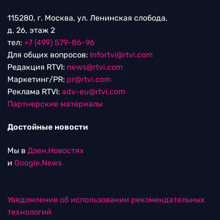
115280, г. Москва, ул. Ленинская слобода,
д. 26, этаж 2
тел:
+7 (499) 579-86-96
Для общих вопросов:
Infortvi@rtvi.com
Редакция RTVI:
news@rtvi.com
Маркетинг/PR:
pr@rtvi.com
Реклама RTVI:
adv-eu@rtvi.com
Партнерские материалы
Достойные новости
Мы в
Дзен.Новостях
и
Google.News
Уведомление об использовании рекомендательных
технологий