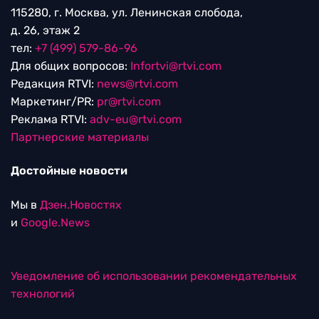
115280, г. Москва, ул. Ленинская слобода,
д. 26, этаж 2
тел:
+7 (499) 579-86-96
Для общих вопросов:
Infortvi@rtvi.com
Редакция RTVI:
news@rtvi.com
Маркетинг/PR:
pr@rtvi.com
Реклама RTVI:
adv-eu@rtvi.com
Партнерские материалы
Достойные новости
Мы в
Дзен.Новостях
и
Google.News
Уведомление об использовании рекомендательных
технологий