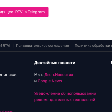
дящее. RTVI в Telegram
И RTVI
|
Пользовательское соглашение
|
Политика обработки
Достойные новости
Ленинская
Мы в
Дзен.Новостях
и
Google.News
Уведомление об использовании
рекомендательных технологий