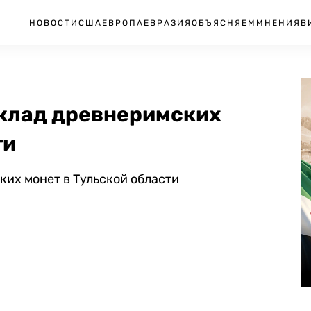
НОВОСТИ
США
ЕВРОПА
ЕВРАЗИЯ
ОБЪЯСНЯЕМ
МНЕНИЯ
В
клад древнеримских
ти