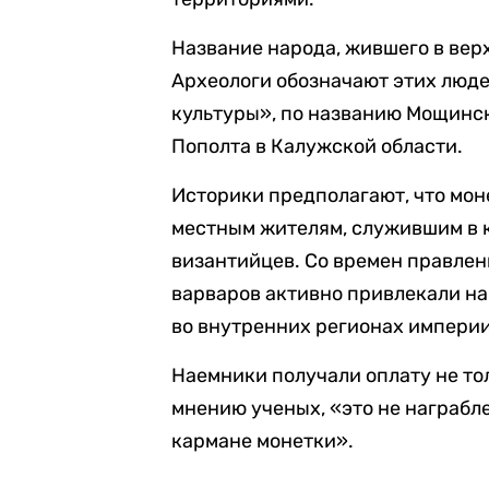
Название народа, жившего в верх
Археологи обозначают этих люд
культуры», по названию Мощинск
Пополта в Калужской области.
Историки предполагают, что мо
местным жителям, служившим в к
византийцев. Со времен правлени
варваров активно привлекали на 
во внутренних регионах империи
Наемники получали оплату не то
мнению ученых, «это не награбл
кармане монетки».