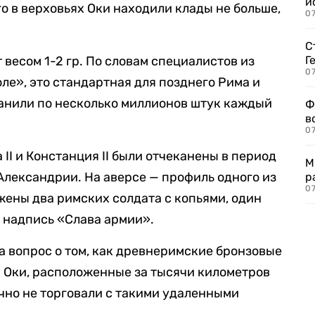
и
о в верховьях Оки находили клады не больше,
0
С
 весом 1-2 гр. По словам специалистов из
Г
07
ле», это стандартная для позднего Рима и
канили по несколько миллионов штук каждый
Ф
в
07
II и Констанция II были отчеканены в период
М
 Александрии. На аверсе — профиль одного из
р
07
жены два римских солдата с копьями, один
 надпись «Слава армии».
а вопрос о том, как древнеримские бронзовые
я Оки, расположенные за тысячи километров
чно не торговали с такими удаленными