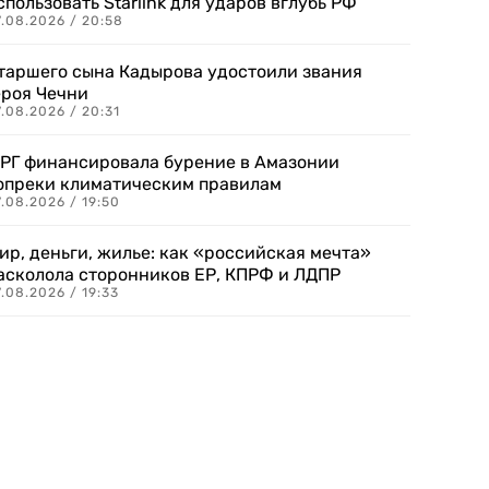
спользовать Starlink для ударов вглубь РФ
7.08.2026 / 20:58
таршего сына Кадырова удостоили звания
ероя Чечни
.08.2026 / 20:31
РГ финансировала бурение в Амазонии
опреки климатическим правилам
.08.2026 / 19:50
ир, деньги, жилье: как «российская мечта»
асколола сторонников ЕР, КПРФ и ЛДПР
.08.2026 / 19:33