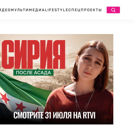
ИДЕО
МУЛЬТИМЕДИА
LIFESTYLE
СПЕЦПРОЕКТЫ