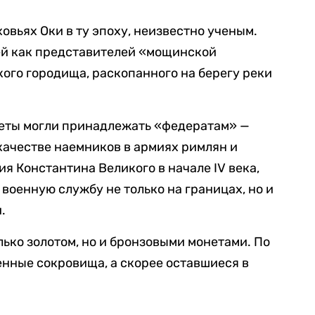
овьях Оки в ту эпоху, неизвестно ученым.
ей как представителей «мощинской
ого городища, раскопанного на берегу реки
неты могли принадлежать «федератам» —
ачестве наемников в армиях римлян и
я Константина Великого в начале IV века,
военную службу не только на границах, но и
.
лько золотом, но и бронзовыми монетами. По
енные сокровища, а скорее оставшиеся в