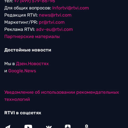
тел:
+7 (499) 579-86-96
Для общих вопросов:
Infortvi@rtvi.com
Редакция RTVI:
news@rtvi.com
Маркетинг/PR:
pr@rtvi.com
Реклама RTVI:
adv-eu@rtvi.com
Партнерские материалы
Достойные новости
Мы в
Дзен.Новостях
и
Google.News
Уведомление об использовании рекомендательных
технологий
RTVI в соцсетях