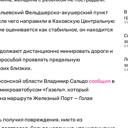
В
ильевский Фельдшерско-акушерский пункт
г
сле чего направили в Каховскую Центральную
09
ие оценивается как стабильное, он находится
С
з
0
одолжают дистанционно минировать дороги и
просьбой проявлять предельную
Л
з
воих близких.
0
ерсонской области Владимир Сальдо
сообщил
в
 микроавтобусом «Газель», который
 на маршруте Железный Порт — Голая
ь получил повреждения, никто из