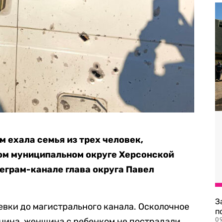
м ехала семья из трех человек,
ом муниципальном округе Херсонской
еграм-канале глава округа Павел
З
евки до магистрального канала. Осколочное
п
чина, женщина с ребенком не пострадали.
0