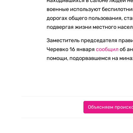
находившихся в салоне людей не
военные используют беспилотни
дорогах общего пользования, ст
подвергая жизни местного насел
Заместитель председателя прав
Черевко 16 января
сообщил
об а
помощи, подорвавшемся на мина
Объясняем происхо