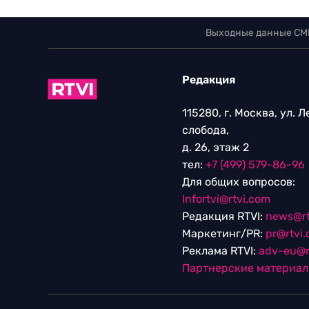
Выходные данные СМ
Редакция
115280, г. Москва, ул. 
слобода,
д. 26, этаж 2
тел:
+7 (499) 579-86-96
Для общих вопросов:
Infortvi@rtvi.com
Редакция RTVI:
news@rt
Маркетинг/PR:
pr@rtvi
Реклама RTVI:
adv-eu@r
Партнерские материа