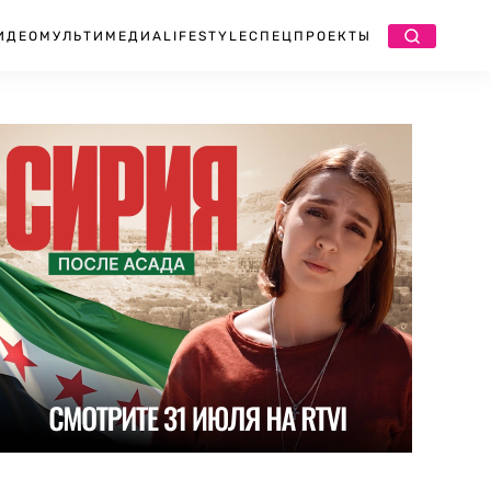
ИДЕО
МУЛЬТИМЕДИА
LIFESTYLE
СПЕЦПРОЕКТЫ