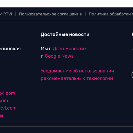
И RTVI
|
Пользовательское соглашение
|
Политика обработки
Достойные новости
Ленинская
Мы в
Дзен.Новостях
и
Google.News
Уведомление об использовании
рекомендательных технологий
vi.com
.com
tvi.com
лы