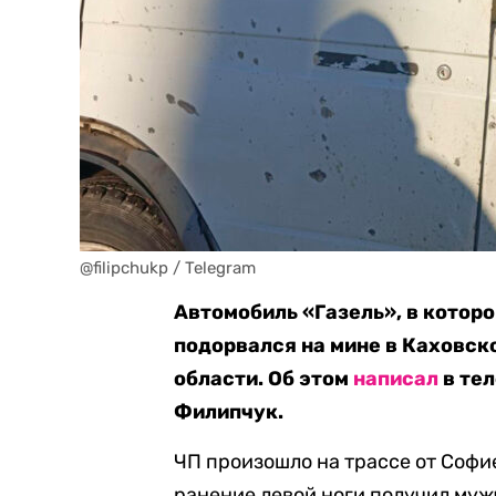
@filipchukp / Telegram
Автомобиль «Газель», в которо
подорвался на мине в Каховск
области. Об этом
написал
в тел
Филипчук.
ЧП произошло на трассе от Софи
ранение левой ноги получил муж