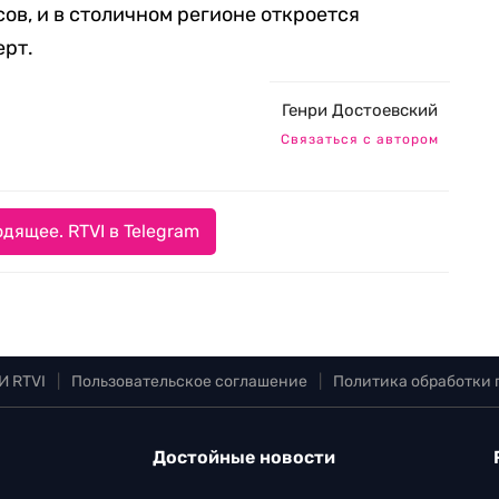
ов, и в столичном регионе откроется
ерт.
Генри Достоевский
Связаться с автором
дящее. RTVI в Telegram
И RTVI
|
Пользовательское соглашение
|
Политика обработки
Достойные новости