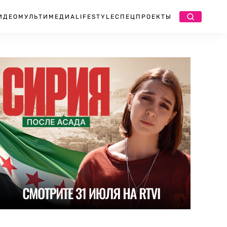
ИДЕО
МУЛЬТИМЕДИА
LIFESTYLE
СПЕЦПРОЕКТЫ