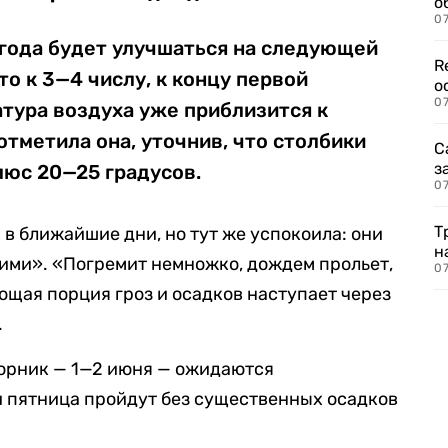
о
07
огода будет улучшаться на следующей
R
то к 3—4 числу, к концу первой
о
07
тура воздуха уже приблизится к
отметила она, уточнив, что столбики
С
з
люс 20—25 градусов.
07
Т
в ближайшие дни, но тут же успокоила: они
н
ими». «Погремит немножко, дождем прольет,
07
ющая порция гроз и осадков наступает через
.
вторник — 1—2 июня — ожидаются
и пятница пройдут без существенных осадков