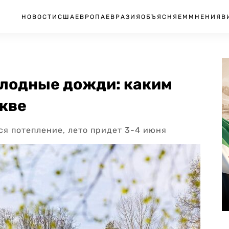
НОВОСТИ
США
ЕВРОПА
ЕВРАЗИЯ
ОБЪЯСНЯЕМ
МНЕНИЯ
В
олодные дожди: каким
скве
ся потепление, лето придет 3-4 июня