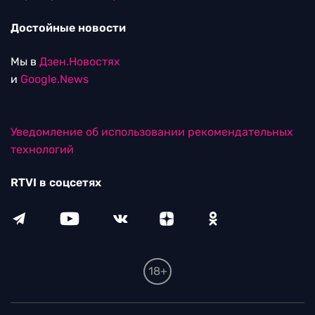
Достойные новости
Мы в
Дзен.Новостях
и
Google.News
Уведомление об использовании рекомендательных
технологий
RTVI в соцсетях
18+