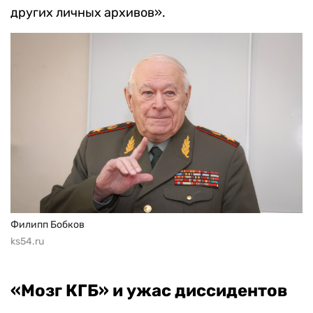
других личных архивов».
Филипп Бобков
ks54.ru
«Мозг КГБ» и ужас диссидентов