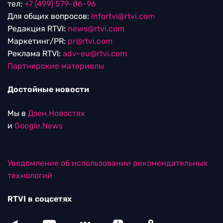
тел:
+7 (499) 579-86-96
Для общих вопросов:
Infortvi@rtvi.com
Редакция RTVI:
news@rtvi.com
Маркетинг/PR:
pr@rtvi.com
Реклама RTVI:
adv-eu@rtvi.com
Партнерские материалы
Достойные новости
Мы в
Дзен.Новостях
и
Google.News
Уведомление об использовании рекомендательных
технологий
RTVI в соцсетях