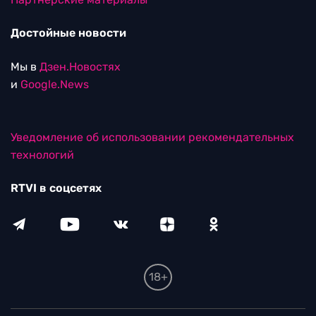
Достойные новости
Мы в
Дзен.Новостях
и
Google.News
Уведомление об использовании рекомендательных
технологий
RTVI в соцсетях
18+