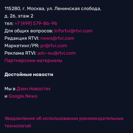
115280, г. Москва, ул. Ленинская слобода,
д. 26, этаж 2
тел:
+7 (499) 579-86-96
Для общих вопросов:
Infortvi@rtvi.com
Редакция RTVI:
news@rtvi.com
Маркетинг/PR:
pr@rtvi.com
Реклама RTVI:
adv-eu@rtvi.com
Партнерские материалы
Достойные новости
Мы в
Дзен.Новостях
и
Google.News
Уведомление об использовании рекомендательных
технологий