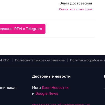
Ольга Достоевская
Связаться с автором
дящее. RTVI в Telegram
И RTVI
|
Пользовательское соглашение
|
Политика обработки
Достойные новости
Ленинская
Мы в
Дзен.Новостях
и
Google.News