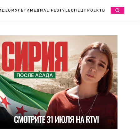
ИДЕО
МУЛЬТИМЕДИА
LIFESTYLE
СПЕЦПРОЕКТЫ