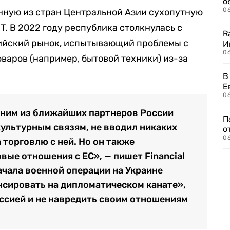
о
06
нную из стран Центральной Азии сухопутную
T. В 2022 году республика столкнулась с
R
сийский рынок, испытывающий проблемы с
И
0
варов (например, бытовой техники) из-за
В
Е
06
дним из ближайших партнеров России
П
культурным связям, не вводил никаких
о
06
 торговлю с ней. Но он также
вые отношения с ЕС», — пишет Financial
начала военной операции на Украине
сировать на дипломатическом канате»,
оссией и не навредить своим отношениям