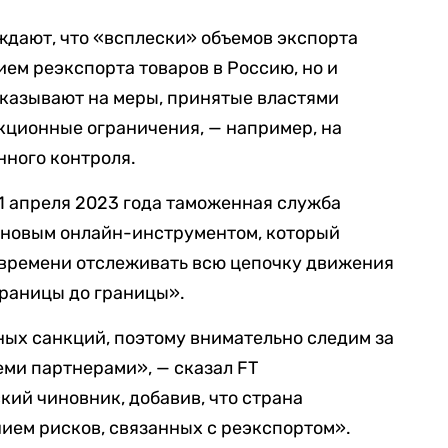
ждают, что «всплески» объемов экспорта
ием реэкспорта товаров в Россию, но и
указывают на меры, принятые властями
кционные ограничения, — например, на
нного контроля.
 1 апреля 2023 года таможенная служба
я новым онлайн-инструментом, который
 времени отслеживать всю цепочку движения
границы до границы».
ых санкций, поэтому внимательно следим за
еми партнерами», — сказал FT
ий чиновник, добавив, что страна
ием рисков, связанных с реэкспортом».