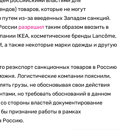
ден российскими властями для
ндов) товаров, которые не могут
м путем из-за введенных Западом санкций.
 России
разрешил
таким образом ввозить в
пании IKEA, косметические бренды Lancôme,
ent, а также некоторые марки одежды и другую
что реэкспорт санкционных товаров в Россию
можня. Логистические компании пояснили,
лять грузы, не обосновывая свои действия
тами, но требовать обоснований в данном
 со стороны властей документирование
 бы признание работы в рамках
в Россию.