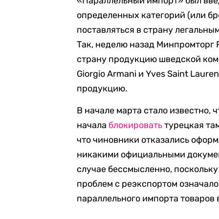
«Параллельный импорт» был вве
определенных категорий (или бре
поставляться в страну легальны
Так, неделю назад Минпромторг
страну продукцию шведской ком
Giorgio Armani и Yves Saint Laur
продукцию.
В начале марта стало известно, 
начала
блокировать
турецкая та
что чиновники отказались оформ
никакими официальными докумен
случае бессмысленно, поскольку
проблем с реэкспортом означало
параллельного импорта товаров 