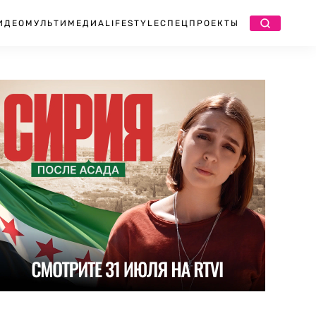
ИДЕО
МУЛЬТИМЕДИА
LIFESTYLE
СПЕЦПРОЕКТЫ