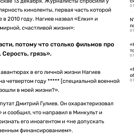
скве 13 декабря. Журналисты спросили у
с
07
лярность киноленты, первая часть которой
 в 2010 году. Нагиев назвал «Елки» и
N
п
мирной, счастливой жизни»:
07
асти, потому что столько фильмов про
«
т
 Серость, грязь».
07
«
 авантюрах в его личной жизни Нагиев
о
а четвертом году ***** [специальной военной
07
зошли в моей жизни?».
епутат Дмитрий Гулиев. Он охарактеризовал
 и сообщил, что направил в Минкульт и
изнать его иноагентом и «не допускать
твенным финансированием».