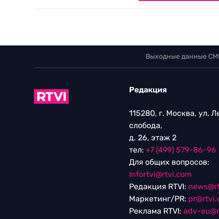
Выходные данные СМ
Редакция
115280, г. Москва, ул. 
слобода,
д. 26, этаж 2
тел:
+7 (499) 579-86-96
Для общих вопросов:
Infortvi@rtvi.com
Редакция RTVI:
news@rt
Маркетинг/PR:
pr@rtvi
Реклама RTVI:
adv-eu@r