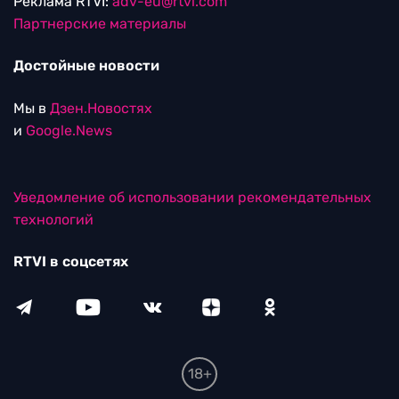
Реклама RTVI:
adv-eu@rtvi.com
Партнерские материалы
Достойные новости
Мы в
Дзен.Новостях
и
Google.News
Уведомление об использовании рекомендательных
технологий
RTVI в соцсетях
18+