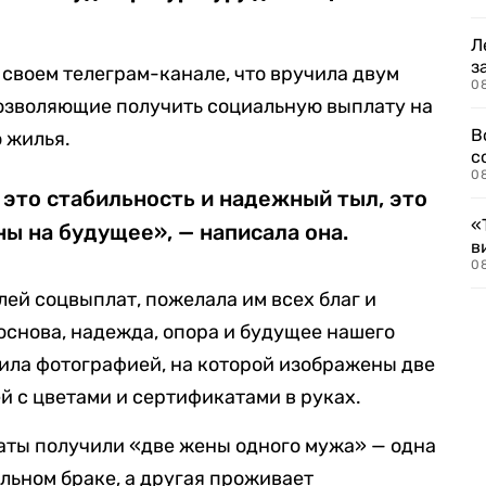
Л
з
 своем телеграм-канале, что вручила двум
0
озволяющие получить социальную выплату на
В
 жилья.
с
0
это стабильность и надежный тыл, это
«
ы на будущее», — написала она.
в
0
ей соцвыплат, пожелала им всех благ и
основа, надежда, опора и будущее нашего
дила фотографией, на которой изображены две
й с цветами и сертификатами в руках.
аты получили «две жены одного мужа» — одна
льном браке, а другая проживает