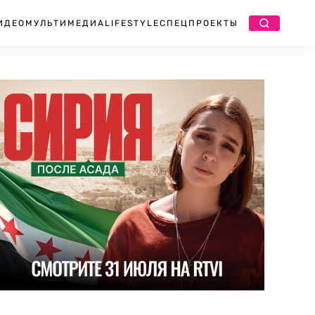
ИДЕО
МУЛЬТИМЕДИА
LIFESTYLE
СПЕЦПРОЕКТЫ