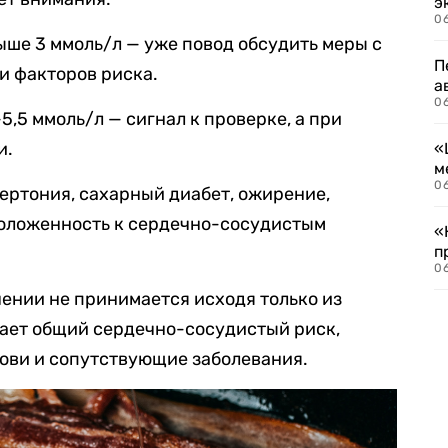
э
06
ыше 3 ммоль/л — уже повод обсудить меры с
П
и факторов риска.
а
06
,5 ммоль/л — сигнал к проверке, а при
и.
«
м
06
ертония, сахарный диабет, ожирение,
оложенность к сердечно-сосудистым
«
п
06
чении не принимается исходя только из
вает общий сердечно-сосудистый риск,
крови и сопутствующие заболевания.