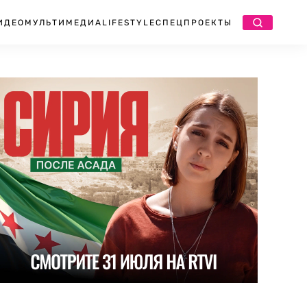
ИДЕО
МУЛЬТИМЕДИА
LIFESTYLE
СПЕЦПРОЕКТЫ