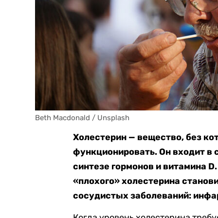
Beth Macdonald / Unsplash 
Холестерин — вещество, без ко
функционировать. Он входит в 
синтезе гормонов и витамина D.
«плохого» холестерина станови
сосудистых заболеваний: инфар
Когда уровень холестерина требу