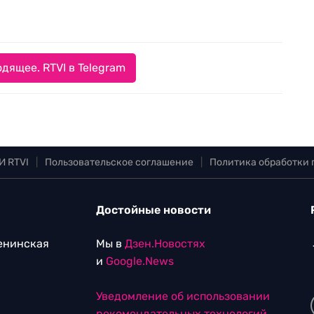
дящее. RTVI в Telegram
И RTVI
|
Пользовательское соглашение
|
Политика обработки
Достойные новости
Ленинская
Мы в
Дзен.Новостях
и
Google.News
Уведомление об использовании
рекомендательных технологий