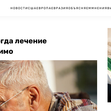
НОВОСТИ
США
ЕВРОПА
ЕВРАЗИЯ
ОБЪЯСНЯЕМ
МНЕНИЯ
В
огда лечение
имо