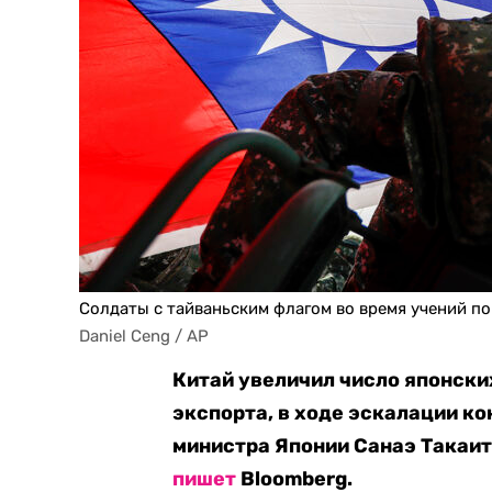
Солдаты с тайваньским флагом во время учений п
Daniel Ceng / AP
Китай увеличил число японски
экспорта, в ходе эскалации к
министра Японии Санаэ Такаити
пишет
Bloomberg.