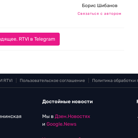
Борис Шибанов
Связаться с автором
дящее. RTVI в Telegram
И RTVI
|
Пользовательское соглашение
|
Политика обработки
Достойные новости
Ленинская
Мы в
Дзен.Новостях
и
Google.News