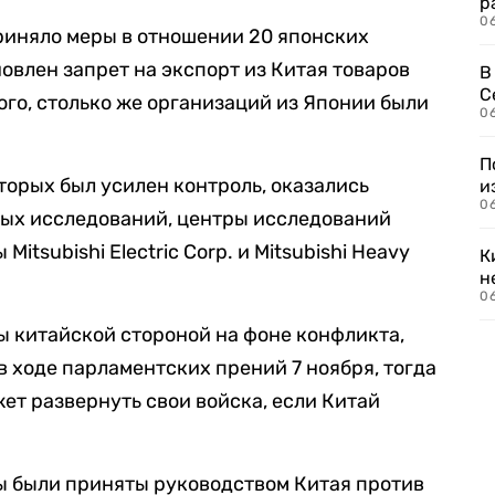
р
06
иняло меры в отношении 20 японских
овлен запрет на экспорт из Китая товаров
В
С
ого, столько же организаций из Японии были
06
П
торых был усилен контроль, оказались
и
06
ых исследований, центры исследований
itsubishi Electric Corp. и Mitsubishi Heavy
К
н
06
 китайской стороной на фоне конфликта,
в ходе парламентских прений 7 ноября, тогда
ет развернуть свои войска, если Китай
ы были приняты руководством Китая против