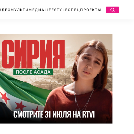
ИДЕО
МУЛЬТИМЕДИА
LIFESTYLE
СПЕЦПРОЕКТЫ