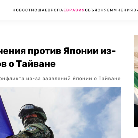
НОВОСТИ
США
ЕВРОПА
ЕВРАЗИЯ
ОБЪЯСНЯЕМ
МНЕНИЯ
В
ения против Японии из-
ов о Тайване
онфликта из-за заявлений Японии о Тайване