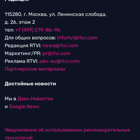
115280, г. Москва, ул. Ленинская слобода,
д. 26, этаж 2
тел:
+7 (499) 579-86-96
Для общих вопросов:
Infortvi@rtvi.com
Редакция RTVI:
news@rtvi.com
Маркетинг/PR:
pr@rtvi.com
Реклама RTVI:
adv-eu@rtvi.com
Партнерские материалы
Достойные новости
Мы в
Дзен.Новостях
и
Google.News
Уведомление об использовании рекомендательных
технологий