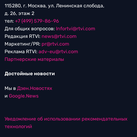
115280, г. Москва, ул. Ленинская слобода,
д. 26, этаж 2
тел:
+7 (499) 579-86-96
Для общих вопросов:
Infortvi@rtvi.com
Редакция RTVI:
news@rtvi.com
Маркетинг/PR:
pr@rtvi.com
Реклама RTVI:
adv-eu@rtvi.com
Партнерские материалы
Достойные новости
Мы в
Дзен.Новостях
и
Google.News
Уведомление об использовании рекомендательных
технологий