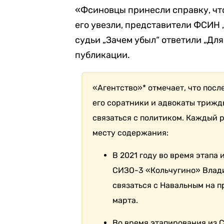
«Фсиновцы принесли справку, что
его увезли, представители ФСИН „
судьи „Зачем убыл“ ответили „Для
публикации.
«Агентство»* отмечает, что посл
его соратники и адвокаты трижды
связаться с политиком. Каждый 
месту содержания:
В 2021 году во время этапа
СИЗО-3 «Кольчугино» Влади
связаться с Навальным на п
марта.
Во время этапирования из 