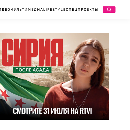
ИДЕО
МУЛЬТИМЕДИА
LIFESTYLE
СПЕЦПРОЕКТЫ