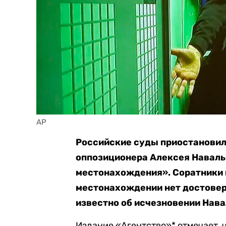
AP
Российские суды приостановил
оппозиционера Алексея Наваль
местонахождения». Соратники и
местонахождении нет достовер
известно об исчезновении Навал
Издание «Агентство»* отмечает, 