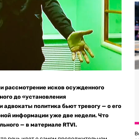
и рассмотрение исков осужденного
ного до «установления
 адвокаты политика бьют тревогу — о его
ной информации уже две недели. Что
ьного — в материале RTVI.
В
что речь идет о самом продолжительном