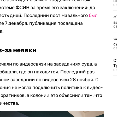
с
0
стеме ФСИН за время его заключения: до
есть дней. Последний пост Навального
был
«
в
ле 7 декабря, публикация посвящена
0
а.
«
с
-за неявки
08
С
чали по видеосвязи на заседаниях суда, а
Т
08
общали, где он находится. Последний раз
ном заседании по видеосвязи 28 ноября. С
лония не могла подключить политика к видео-
оратников, в колонии это объяснили тем, что
ичества.