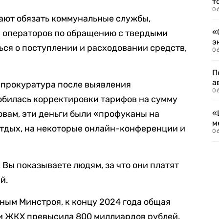
т
06
гают обязать коммунальные службы,
«
 операторов по обращению с твердыми
э
ся о поступлении и расходовании средств,
06
П
а
нпрокуратура после выявления
06
обилась корректировки тарифов на сумму
ловам, эти деньги были «профуканы на
«
м
отдых, на некоторые онлайн-конференции и
06
 Вы показываете людям, за что они платят
й.
нным Минстроя, к концу 2024 года общая
ги ЖКХ превысила 800 миллиардов рублей.