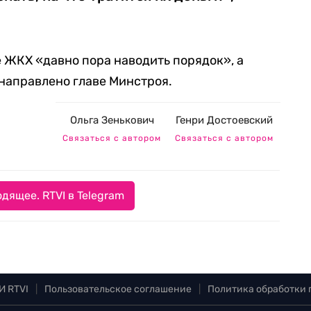
е ЖКХ «давно пора наводить порядок», а
направлено главе Минстроя.
Ольга Зенькович
Генри Достоевский
Связаться с автором
Связаться с автором
дящее. RTVI в Telegram
И RTVI
|
Пользовательское соглашение
|
Политика обработки