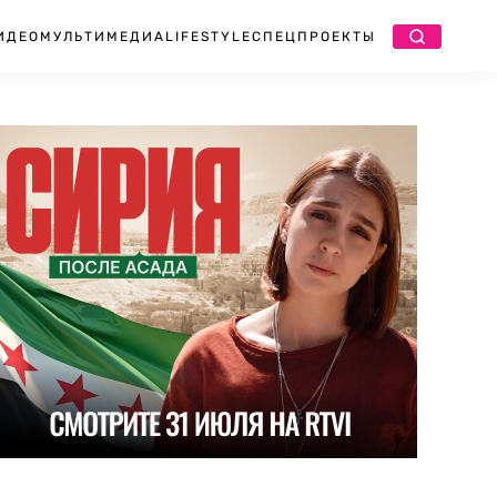
ИДЕО
МУЛЬТИМЕДИА
LIFESTYLE
СПЕЦПРОЕКТЫ