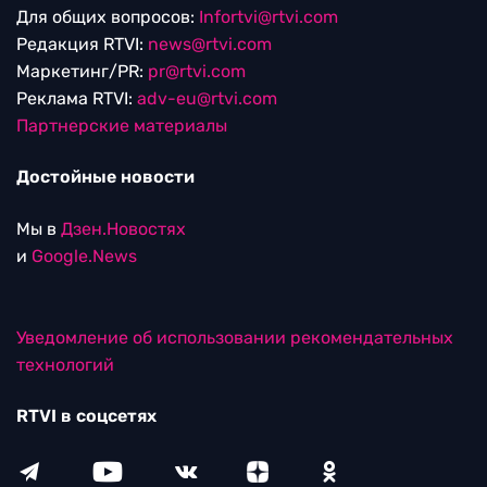
Для общих вопросов:
Infortvi@rtvi.com
Редакция RTVI:
news@rtvi.com
Маркетинг/PR:
pr@rtvi.com
Реклама RTVI:
adv-eu@rtvi.com
Партнерские материалы
Достойные новости
Мы в
Дзен.Новостях
и
Google.News
Уведомление об использовании рекомендательных
технологий
RTVI в соцсетях