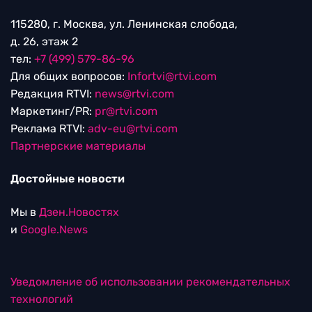
115280, г. Москва, ул. Ленинская слобода,
д. 26, этаж 2
тел:
+7 (499) 579-86-96
Для общих вопросов:
Infortvi@rtvi.com
Редакция RTVI:
news@rtvi.com
Маркетинг/PR:
pr@rtvi.com
Реклама RTVI:
adv-eu@rtvi.com
Партнерские материалы
Достойные новости
Мы в
Дзен.Новостях
и
Google.News
Уведомление об использовании рекомендательных
технологий