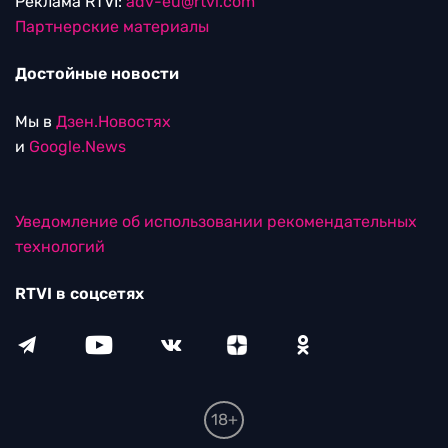
Реклама RTVI:
adv-eu@rtvi.com
Партнерские материалы
Достойные новости
Мы в
Дзен.Новостях
и
Google.News
Уведомление об использовании рекомендательных
технологий
RTVI в соцсетях
18+