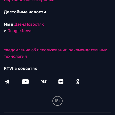
Достойные новости
Мы в
Дзен.Новостях
и
Google.News
Уведомление об использовании рекомендательных
технологий
RTVI в соцсетях
18+