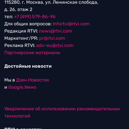
115280, г. Москва, ул. Ленинская слобода,
д. 26, этаж 2
тел:
+7 (499) 579-86-96
Для общих вопросов:
Infortvi@rtvi.com
Редакция RTVI:
news@rtvi.com
Маркетинг/PR:
pr@rtvi.com
Реклама RTVI:
adv-eu@rtvi.com
Партнерские материалы
Достойные новости
Мы в
Дзен.Новостях
и
Google.News
Уведомление об использовании рекомендательных
технологий