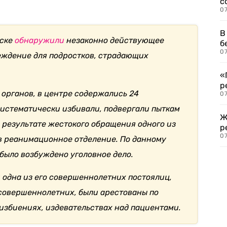
с
07
В
вске
обнаружили
незаконно действующее
б
07
еждение для подростков, страдающих
«
р
органов, в центре содержались 24
07
истематически избивали, подвергали пыткам
Ж
В результате жестокого обращения одного из
р
07
в реанимационное отделение. По данному
было возбуждено уголовное дело.
 одна из его совершеннолетних постоялиц,
совершеннолетних, были арестованы по
избиениях, издевательствах над пациентами.