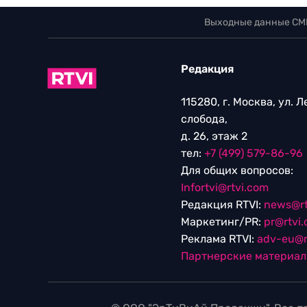
Выходные данные СМ
Редакция
115280, г. Москва, ул. 
слобода,
д. 26, этаж 2
тел:
+7 (499) 579-86-96
Для общих вопросов:
Infortvi@rtvi.com
Редакция RTVI:
news@rt
Маркетинг/PR:
pr@rtvi
Реклама RTVI:
adv-eu@r
Партнерские материа