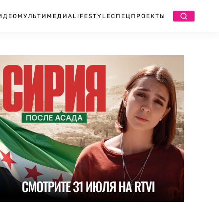
ИДЕО
МУЛЬТИМЕДИА
LIFESTYLE
СПЕЦПРОЕКТЫ