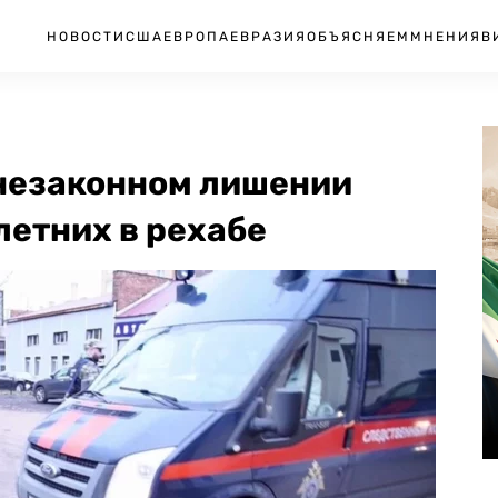
НОВОСТИ
США
ЕВРОПА
ЕВРАЗИЯ
ОБЪЯСНЯЕМ
МНЕНИЯ
В
 незаконном лишении
етних в рехабе