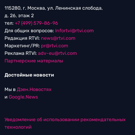
115280, г. Москва, ул. Ленинская слобода,
д. 26, этаж 2
тел:
+7 (499) 579-86-96
Для общих вопросов:
Infortvi@rtvi.com
Редакция RTVI:
news@rtvi.com
Маркетинг/PR:
pr@rtvi.com
Реклама RTVI:
adv-eu@rtvi.com
Партнерские материалы
Достойные новости
Мы в
Дзен.Новостях
и
Google.News
Уведомление об использовании рекомендательных
технологий