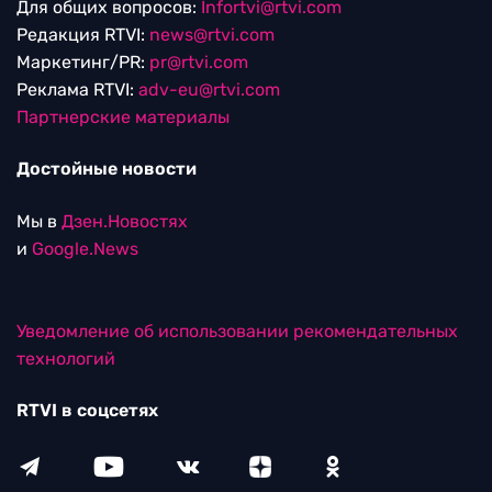
Для общих вопросов:
Infortvi@rtvi.com
Редакция RTVI:
news@rtvi.com
Маркетинг/PR:
pr@rtvi.com
Реклама RTVI:
adv-eu@rtvi.com
Партнерские материалы
Достойные новости
Мы в
Дзен.Новостях
и
Google.News
Уведомление об использовании рекомендательных
технологий
RTVI в соцсетях