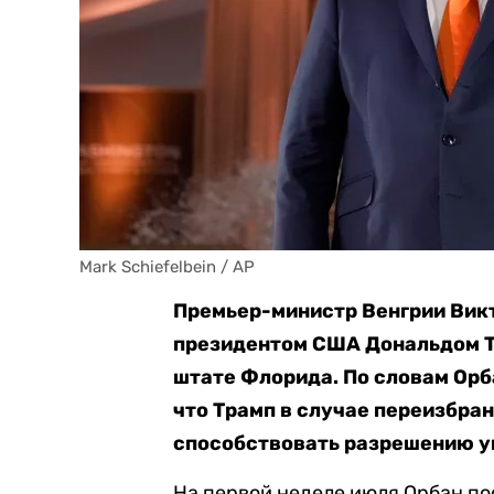
Mark Schiefelbein / AP
Премьер-министр Венгрии Вик
президентом США Дональдом Т
штате Флорида. По словам Орба
что Трамп в случае переизбра
способствовать разрешению у
На первой неделе июля Орбан п