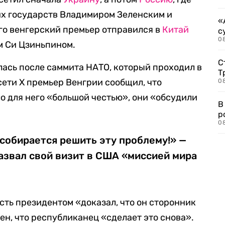
их государств Владимиром Зеленским и
«
го венгерский премьер отправился в
Китай
с
08
м Си Цзиньпином.
С
лась после саммита НАТО, который проходил в
Т
цсети X премьер Венгрии сообщил, что
08
о для него «большой честью», они «обсудили
В
р
08
 собирается решить эту проблему!» —
азвал свой визит в США «миссией мира
сть президентом «доказал, что он сторонник
ен, что республиканец «сделает это снова».