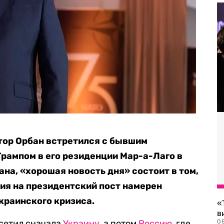
тор Орбан встретился с бывшим
рампом в его резиденции Мар-а-Лаго в
на, «хорошая новость дня» состоит в том,
ния на президентский пост намерен
краинского кризиса.
«
в
осетил сначала
Украину
, а потом
Россию
, где
0