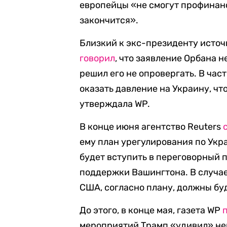
европейцы «не смогут профинанс
закончится».
Близкий к экс-президенту источн
говорил
, что заявление Орбана 
решил его не опровергать. В час
оказать давление на Украину, чт
утверждала WP.
В конце июня агентство Reuters
ему план урегулирования по Укр
будет вступить в переговорный 
поддержки Вашингтона. В случае
США, согласно плану, должны бу
До этого, в конце мая, газета WP
мероприятий Трамп «удивил» не