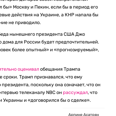
л бы» Москву и Пекин, если бы в период его
евые действия на Украине, а КНР напала бы
ние не приводило.
обеда нынешнего президента США Джо
о дома для России будет предпочтительней.
ловек более опытный» и «прогнозируемый»,
ительно оценивал
обещания Трампа
 сроки. Трамп признавался, что ему
президента, поскольку она означает, что он
интервью телеканалу NBC он
рассуждал
, что
и Украины и «договорился бы о сделке».
Арпине Асатрян