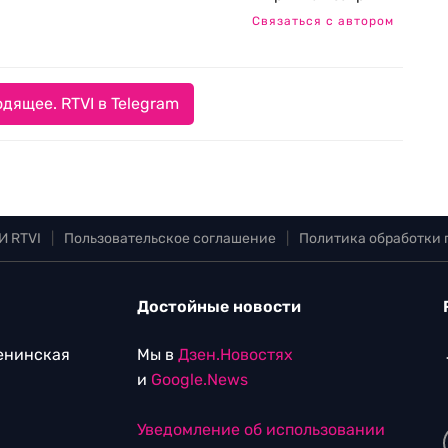
Связаться с автором
дящее. RTVI в Telegram
И RTVI
|
Пользовательское соглашение
|
Политика обработки
Достойные новости
Ленинская
Мы в
Дзен.Новостях
и
Google.News
Уведомление об использовании