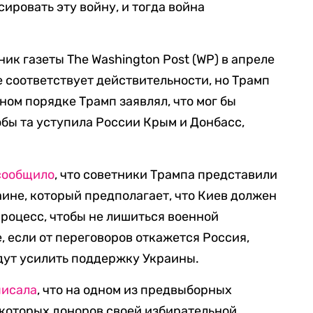
ировать эту войну, и тогда война
ик газеты The Washington Post (WP) в апреле
не соответствует действительности, но Трамп
тном порядке Трамп заявлял, что мог бы
обы та уступила России Крым и Донбасс,
сообщило
, что советники Трампа представили
аине, который предполагает, что Киев должен
процесс, чтобы не лишиться военной
, если от переговоров откажется Россия,
дут усилить поддержку Украины.
писала
, что на одном из предвыборных
которых доноров своей избирательной