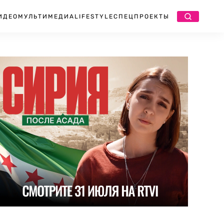
ИДЕО
МУЛЬТИМЕДИА
LIFESTYLE
СПЕЦПРОЕКТЫ