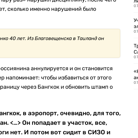
л
07
ет, сколько именно нарушений было
У
э
07
нко 40 лет. Из Благовещенска в Таиланд он
Т
С
07
россиянина аннулируется и он становится
«
р напоминает: чтобы избавиться от этого
а
07
границу через Бангкок и обновить штамп о
ангкок, в аэропорт, очевидно, для того,
. <…> Он попадает в участок, все,
ги нет. И потом вот сидит в СИЗО и