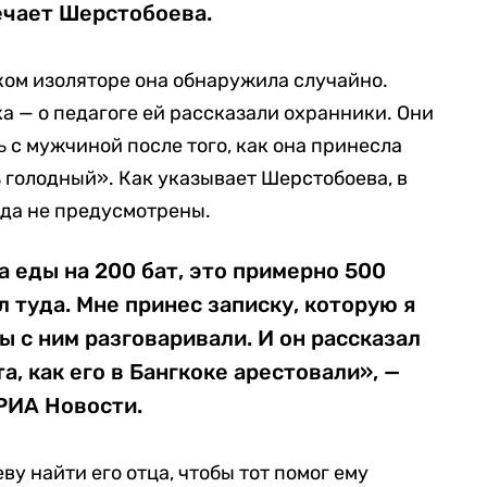
ечает Шерстобоева.
ском изоляторе она обнаружила случайно.
а — о педагоге ей рассказали охранники. Они
 с мужчиной после того, как она принесла
ь голодный». Как указывает Шерстобоева, в
ода не предусмотрены.
а еды на 200 бат, это примерно 500
л туда. Мне принес записку, которую я
мы с ним разговаривали. И он рассказал
а, как его в Бангкоке арестовали», —
РИА Новости.
у найти его отца, чтобы тот помог ему