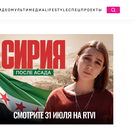
ИДЕО
МУЛЬТИМЕДИА
LIFESTYLE
СПЕЦПРОЕКТЫ