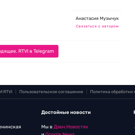
Анастасия Музычук
Связаться с автором
дящее. RTVI в Telegram
И RTVI
|
Пользовательское соглашение
|
Политика обработки
Достойные новости
Ленинская
Мы в
Дзен.Новостях
и
Google.News