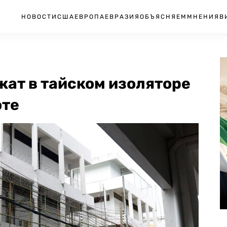
НОВОСТИ
США
ЕВРОПА
ЕВРАЗИЯ
ОБЪЯСНЯЕМ
МНЕНИЯ
В
жат в тайском изоляторе
оте