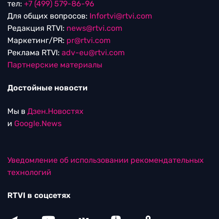
тел:
+7 (499) 579-86-96
Для общих вопросов:
Infortvi@rtvi.com
Редакция RTVI:
news@rtvi.com
Маркетинг/PR:
pr@rtvi.com
Реклама RTVI:
adv-eu@rtvi.com
Партнерские материалы
Достойные новости
Мы в
Дзен.Новостях
и
Google.News
Уведомление об использовании рекомендательных
технологий
RTVI в соцсетях