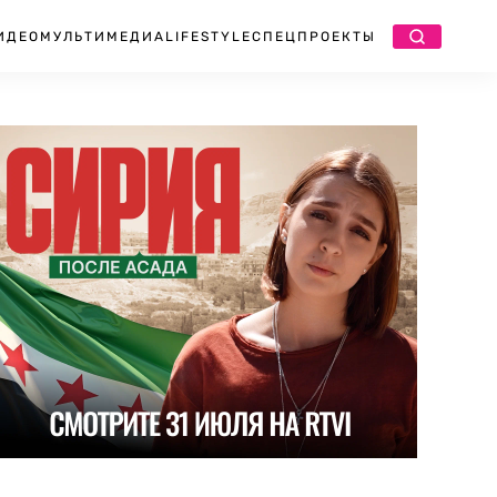
ИДЕО
МУЛЬТИМЕДИА
LIFESTYLE
СПЕЦПРОЕКТЫ