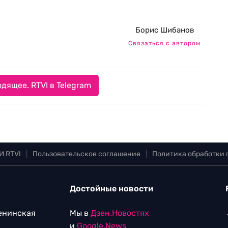
Борис Шибанов
Связаться с автором
дящее. RTVI в Telegram
И RTVI
|
Пользовательское соглашение
|
Политика обработки
Достойные новости
Ленинская
Мы в
Дзен.Новостях
и
Google.News