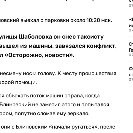
у
07
«
овский выехал с парковки около 10:20 мск.
и
0
улицы Шаболовка он снес таксисту
С
вышел из машины, завязался конфликт,
Г
л «Осторожно, новости».
07
Ф
знесмену нос и голову. К месту происшествия
в
07
корой помощи.
ся объехать поток машин справа, когда
Блиновский не заметил этого и попытался
юром, попутно сломав ему зеркало.
 они с Блиновским «начали ругаться», после