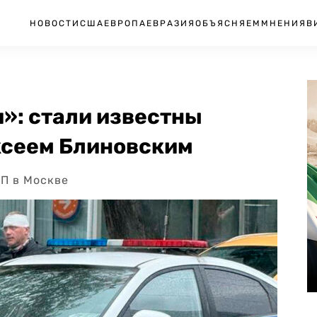
НОВОСТИ
США
ЕВРОПА
ЕВРАЗИЯ
ОБЪЯСНЯЕМ
МНЕНИЯ
В
»: стали известны
ксеем Блиновским
П в Москве