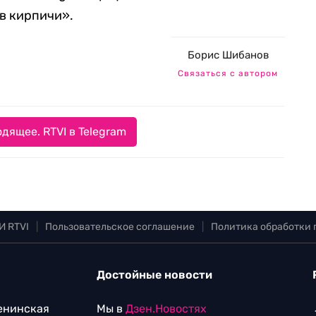
в кирпичи».
Борис Шибанов
Связаться с автором
дящее. RTVI в Telegram
И RTVI
|
Пользовательское соглашение
|
Политика обработки
Достойные новости
Ленинская
Мы в
Дзен.Новостях