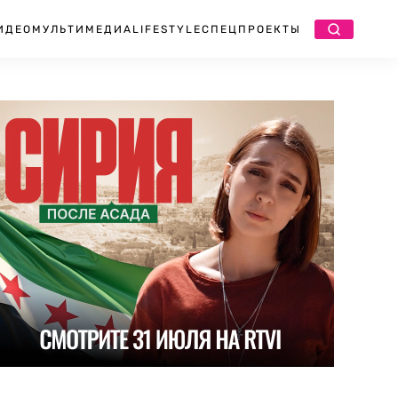
ИДЕО
МУЛЬТИМЕДИА
LIFESTYLE
СПЕЦПРОЕКТЫ