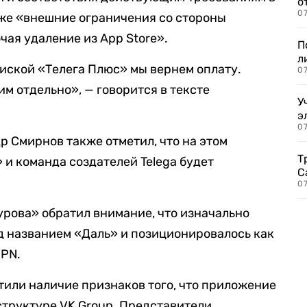
о
07
кже «внешние ограничения со стороны
чая удаление из App Store».
П
л
иской «Телега Плюс» мы вернем оплату.
07
м отдельно», — говорится в тексте
У
э
07
р Смирнов также отметил, что на этом
Т
 и команда создателей Telega будет
С
07
урова» обратил внимание, что изначально
д названием «Даль» и позиционировалось как
VPN.
тили наличие признаков того, что приложение
труктуре VK Group. Представители