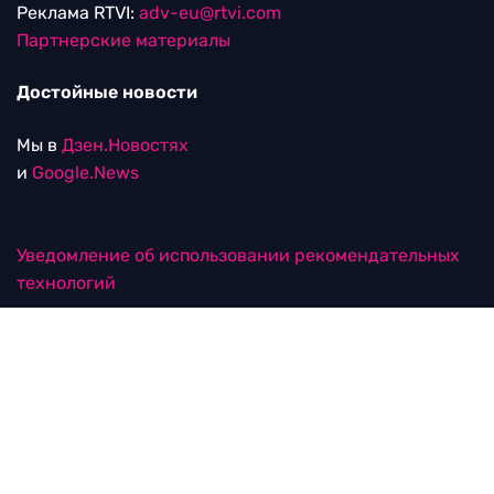
Реклама RTVI:
adv-eu@rtvi.com
Партнерские материалы
Достойные новости
Мы в
Дзен.Новостях
и
Google.News
Уведомление об использовании рекомендательных
технологий
RTVI в соцсетях
18+