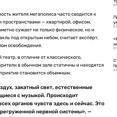
т
0
ность жителя мегаполиса часто сводится к
П
пространствами — квартирой, офисом,
у
07
аметно сужает не только физическое, но и
акль под открытым небом, считает эксперт,
«
и
лом освобождения.
0
 театр, в отличие от классического,
С
Зрители в обычном зале статичны и находятся
Г
07
осприятие становится объемным.
здух, закатный свет, естественные
ющиеся с музыкой. Происходит
сех органов чувств здесь и сейчас. Это
ерегруженной нервной системы», —