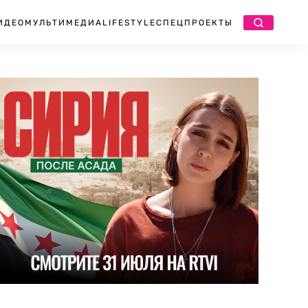
ИДЕО
МУЛЬТИМЕДИА
LIFESTYLE
СПЕЦПРОЕКТЫ