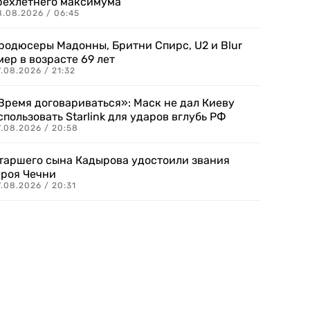
рехлетнего максимума
8.08.2026 / 06:45
родюсеры Мадонны, Бритни Спирс, U2 и Blur
мер в возрасте 69 лет
.08.2026 / 21:32
Время договариваться»: Маск не дал Киеву
спользовать Starlink для ударов вглубь РФ
7.08.2026 / 20:58
таршего сына Кадырова удостоили звания
ероя Чечни
.08.2026 / 20:31