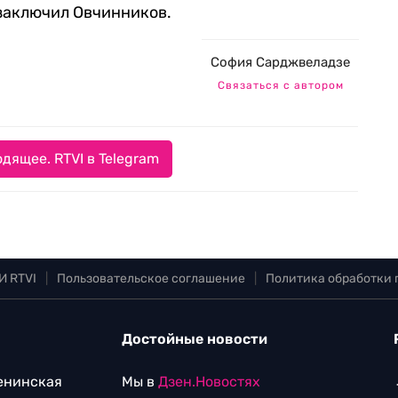
 заключил Овчинников.
София Сарджвеладзе
Связаться с автором
дящее. RTVI в Telegram
И RTVI
|
Пользовательское соглашение
|
Политика обработки
Достойные новости
Ленинская
Мы в
Дзен.Новостях