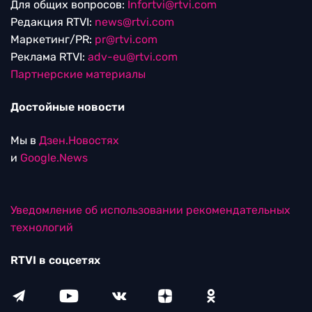
Для общих вопросов:
Infortvi@rtvi.com
Редакция RTVI:
news@rtvi.com
Маркетинг/PR:
pr@rtvi.com
Реклама RTVI:
adv-eu@rtvi.com
Партнерские материалы
Достойные новости
Мы в
Дзен.Новостях
и
Google.News
Уведомление об использовании рекомендательных
технологий
RTVI в соцсетях