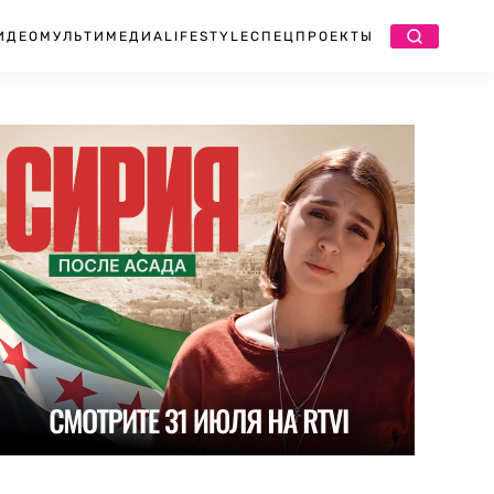
ИДЕО
МУЛЬТИМЕДИА
LIFESTYLE
СПЕЦПРОЕКТЫ