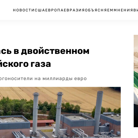
НОВОСТИ
США
ЕВРОПА
ЕВРАЗИЯ
ОБЪЯСНЯЕМ
МНЕНИЯ
В
ась в двойственном
ского газа
ргоносители на миллиарды евро