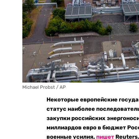
Michael Probst / AP
Некоторые европейские государ
статус наиболее последовател
закупки российских энергоноси
миллиардов евро в бюджет Росс
военные усилия,
пишет
Reuters