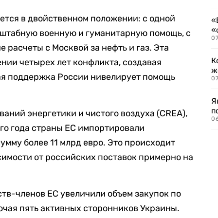
ется в двойственном положении: с одной
«
«
сштабную военную и гуманитарную помощь, с
07
 расчеты с Москвой за нефть и газ. Эта
К
нии четырех лет конфликта, создавая
ж
ая поддержка России нивелирует помощь
0
Я
п
аний энергетики и чистого воздуха (CREA),
0
го года страны ЕС импортировали
умму более 11 млрд евро. Это происходит
симости от российских поставок примерно на
ств-членов ЕС увеличили объем закупок по
ючая пять активных сторонников Украины.