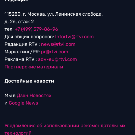
115280, г. Москва, ул. Ленинская слобода,
д. 26, этаж 2
тел:
+7 (499) 579-86-96
Для общих вопросов:
Infortvi@rtvi.com
Редакция RTVI:
news@rtvi.com
Маркетинг/PR:
pr@rtvi.com
Реклама RTVI:
adv-eu@rtvi.com
Партнерские материалы
Достойные новости
Мы в
Дзен.Новостях
и
Google.News
Уведомление об использовании рекомендательных
технологий