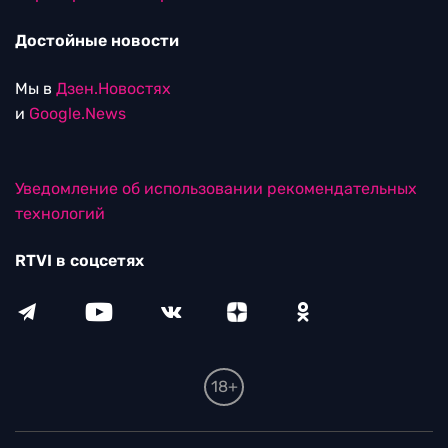
Достойные новости
Мы в
Дзен.Новостях
и
Google.News
Уведомление об использовании рекомендательных
технологий
RTVI в соцсетях
18+