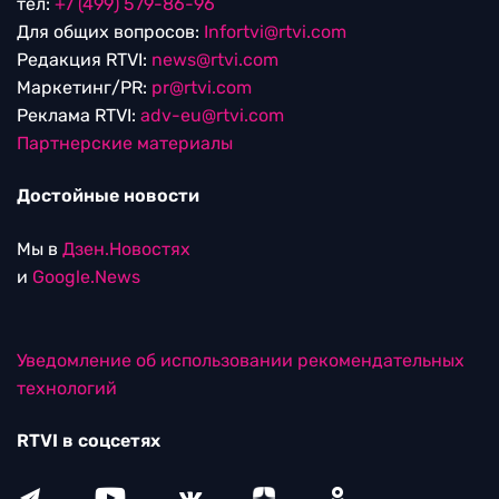
тел:
+7 (499) 579-86-96
Для общих вопросов:
Infortvi@rtvi.com
Редакция RTVI:
news@rtvi.com
Маркетинг/PR:
pr@rtvi.com
Реклама RTVI:
adv-eu@rtvi.com
Партнерские материалы
Достойные новости
Мы в
Дзен.Новостях
и
Google.News
Уведомление об использовании рекомендательных
технологий
RTVI в соцсетях