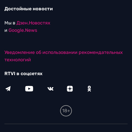
Достойные новости
Мы в
Дзен.Новостях
и
Google.News
Уведомление об использовании рекомендательных
технологий
RTVI в соцсетях
18+