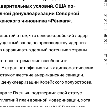
о
0
дварительных условий. США по-
лной денуклеаризации Северной
М
канского чиновника «Рёнхап».
М
05
овостей о том, что северокорейский лидер
Э
о
пущенный завод по производству ядерных
05
ов наращивать ядерный потенциал страны.
«
о
т свое стремление возобновить
05
. У стран нет официальных дипломатических
йствуют жесткие американские санкции.
й денуклеаризации Корейского полуострова.
еврале Пхеньян подтвердил свой статус
тилетний план военной модернизации, хотя