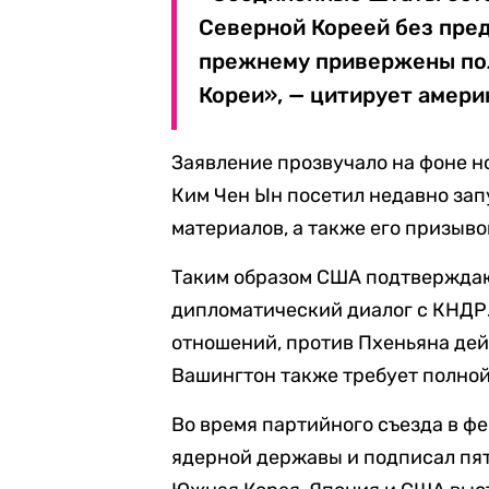
Северной Кореей без пре
прежнему привержены по
Кореи», — цитирует амери
Заявление прозвучало на фоне н
Ким Чен Ын посетил недавно за
материалов, а также его призыв
Таким образом США подтверждаю
дипломатический диалог с КНДР
отношений, против Пхеньяна де
Вашингтон также требует полно
Во время партийного съезда в ф
ядерной державы и подписал пя