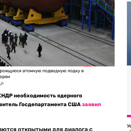
троящуюся атомную подводную лодку в
Кореи
AP
 КНДР необходимость ядерного
авитель Госдепартамента США
заявил
У
ются открытыми для диалога с