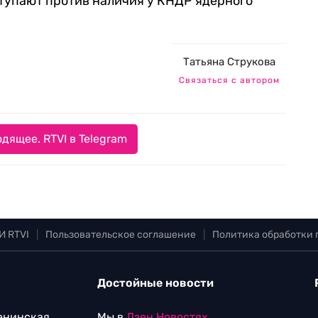
тупают против наличия у КНДР ядерного
Татьяна Струкова
Связаться с автором
дящее. RTVI в Telegram
И RTVI
|
Пользовательское соглашение
|
Политика обработки
Достойные новости
Ленинская
Мы в
Дзен.Новостях