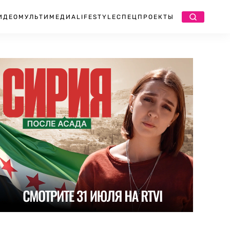
ИДЕО
МУЛЬТИМЕДИА
LIFESTYLE
СПЕЦПРОЕКТЫ